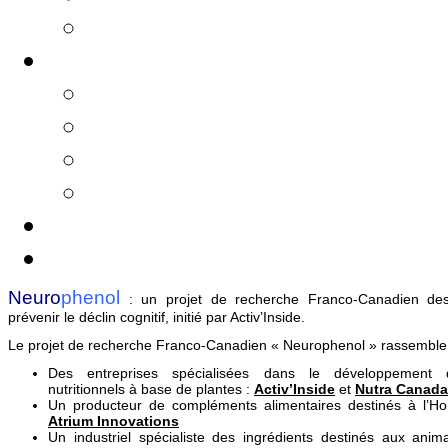
Etude clinique
Les partenaires
Une synergie de compétences
Les partenaires industriels
Les partenaires académiques
Cellule de transfert
FAQ
Espace presse
Neuro
phenol
: un projet de recherche Franco-Canadien des
prévenir le déclin cognitif, initié par Activ’Inside.
Le projet de recherche Franco-Canadien « Neurophenol » rassemble
Des entreprises spécialisées dans le développement d’
nutritionnels à base de plantes :
Activ’Inside
et
Nutra Canada
Un producteur de compléments alimentaires destinés à l’H
Atrium Innovations
Un industriel spécialiste des ingrédients destinés aux ani